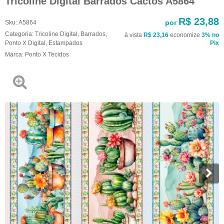
Tricoline Digital Barrados Cactos A5864
R$ 23,88
por
Sku:
A5864
Categoria:
Tricoline Digital
,
Barrados
,
à vista
R$ 23,16
economize
3%
no
Ponto X Digital
,
Estampados
Pix
Marca:
Ponto X Tecidos