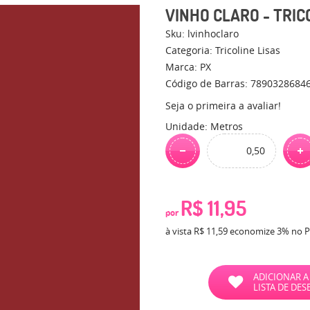
VINHO CLARO - TRIC
Sku:
lvinhoclaro
Categoria:
Tricoline Lisas
Marca:
PX
Código de Barras:
7890328684
Seja o primeira a avaliar!
Unidade: Metros
R$ 11,95
por
à vista
R$ 11,59
economize
3%
no P
ADICIONAR A
LISTA DE DES