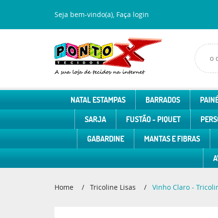
Seja bem-vindo(a),
Faça login
NATAL ESTAMPAS
BARRADOS
PAINÉ
SARJA
FUSTÃO - PIQUET
PERS
GABARDINE
MANTAS E FIBRAS
A
Home
Tricoline Lisas
Vinho Claro - Tricoli