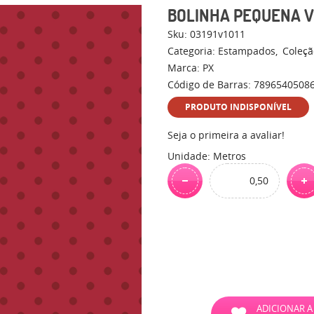
BOLINHA PEQUENA 
Sku:
03191v1011
Categoria:
Estampados
Coleçã
Marca:
PX
Código de Barras:
7896540508
PRODUTO INDISPONÍVEL
Seja o primeira a avaliar!
Unidade: Metros
ADICIONAR A