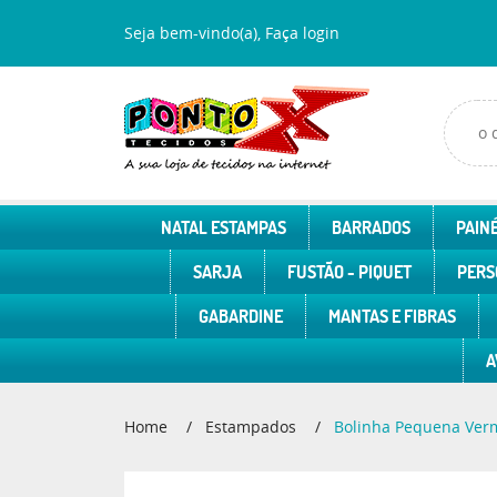
Seja bem-vindo(a),
Faça login
NATAL ESTAMPAS
BARRADOS
PAINÉ
SARJA
FUSTÃO - PIQUET
PERS
GABARDINE
MANTAS E FIBRAS
A
Home
Estampados
Bolinha Pequena Ver