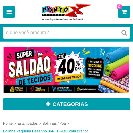
0
CATEGORIAS
Home
Estampados
Bolinhas / Poá
Bolinha Pequena Desenho 86PFT - Azul com Branco