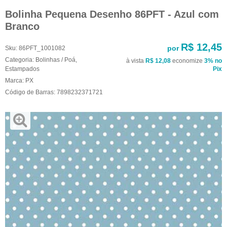
Bolinha Pequena Desenho 86PFT - Azul com
Branco
R$ 12,45
por
Sku:
86PFT_1001082
Categoria:
Bolinhas / Poá
,
à vista
R$ 12,08
economize
3%
no
Estampados
Pix
Marca:
PX
Código de Barras:
7898232371721