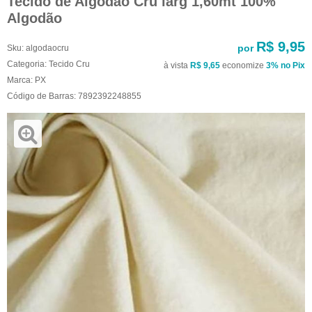
Tecido de Algodão Cru larg 1,60mt 100%
Algodão
R$ 9,95
por
Sku:
algodaocru
Categoria:
Tecido Cru
à vista
R$ 9,65
economize
3%
no Pix
Marca:
PX
Código de Barras:
7892392248855