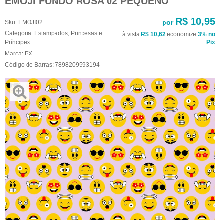
EMOJI FUNDO ROSA 02 PEQUENO
R$ 10,95
por
Sku:
EMOJI02
Categoria:
Estampados
,
Princesas e
à vista
R$ 10,62
economize
3%
no
Príncipes
Pix
Marca:
PX
Código de Barras:
7898209593194