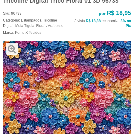
Tricoline Digital Trico Floral 01 3D 96733
R$ 18,95
por
Sku:
96733
Categoria:
Estampados
,
Tricoline
à vista
R$ 18,38
economize
3%
no
Digital
,
Meia Tigela
,
Floral / Arabesco
Pix
Marca:
Ponto X Tecidos