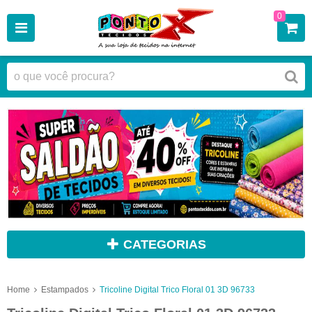
0
CATEGORIAS
Home
Estampados
Tricoline Digital Trico Floral 01 3D 96733