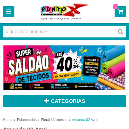
0
CATEGORIAS
Home
Estampados
Floral / Arabesco
Amanda 02 Azul