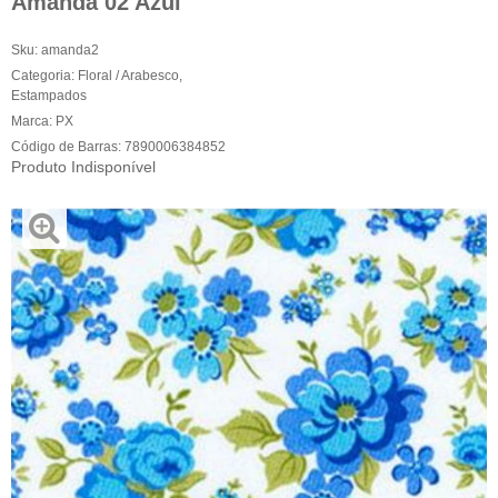
Amanda 02 Azul
Sku:
amanda2
Categoria:
Floral / Arabesco
,
Estampados
Marca:
PX
Código de Barras:
7890006384852
Produto Indisponível