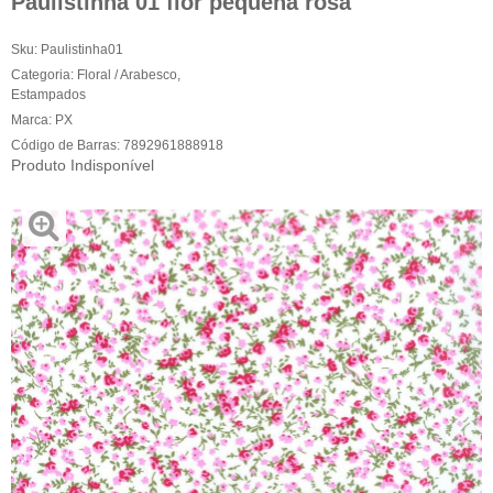
Paulistinha 01 flor pequena rosa
Sku:
Paulistinha01
Categoria:
Floral / Arabesco
,
Estampados
Marca:
PX
Código de Barras:
7892961888918
Produto Indisponível