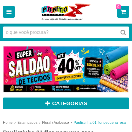
0
CATEGORIAS
Home
Estampados
Floral / Arabesco
Paulistinha 01 flor pequena rosa