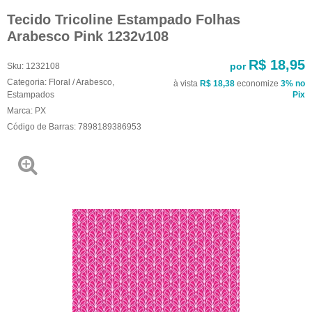
Tecido Tricoline Estampado Folhas
Arabesco Pink 1232v108
R$ 18,95
por
Sku:
1232108
Categoria:
Floral / Arabesco
,
à vista
R$ 18,38
economize
3%
no
Estampados
Pix
Marca:
PX
Código de Barras:
7898189386953