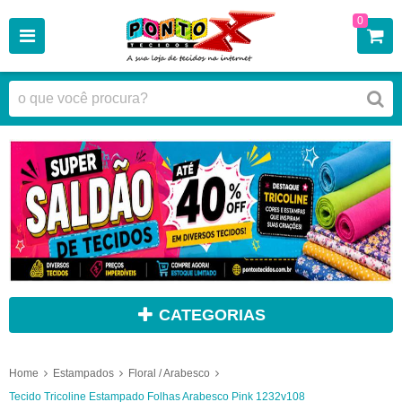
0
CATEGORIAS
Home
Estampados
Floral / Arabesco
Tecido Tricoline Estampado Folhas Arabesco Pink 1232v108