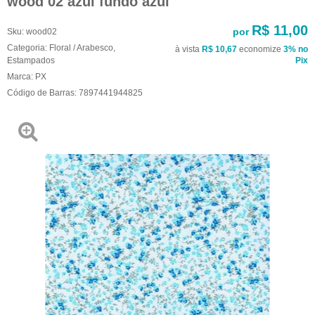
wood 02 azul fundo azul
R$ 11,00
por
Sku:
wood02
Categoria:
Floral / Arabesco
,
à vista
R$ 10,67
economize
3%
no
Estampados
Pix
Marca:
PX
Código de Barras:
7897441944825