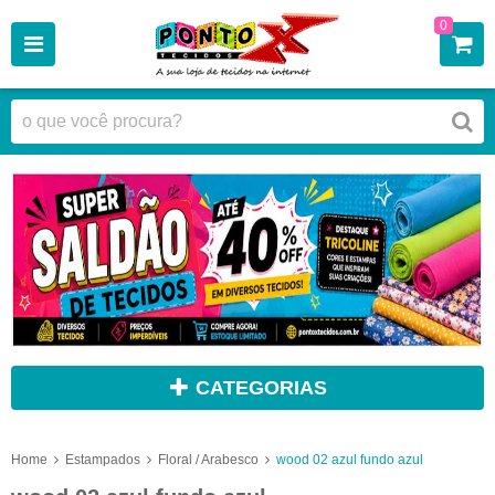
0
CATEGORIAS
Home
Estampados
Floral / Arabesco
wood 02 azul fundo azul