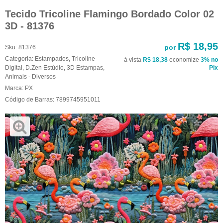
Tecido Tricoline Flamingo Bordado Color 02
3D - 81376
R$ 18,95
por
Sku:
81376
Categoria:
Estampados
,
Tricoline
à vista
R$ 18,38
economize
3%
no
Digital
,
D.Zen Estúdio
,
3D Estampas
,
Pix
Animais - Diversos
Marca:
PX
Código de Barras:
7899745951011