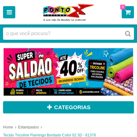
0
CATEGORIAS
Home
Estampados
Tecido Tricoline Flamingo Bordado Color 02 3D - 81376