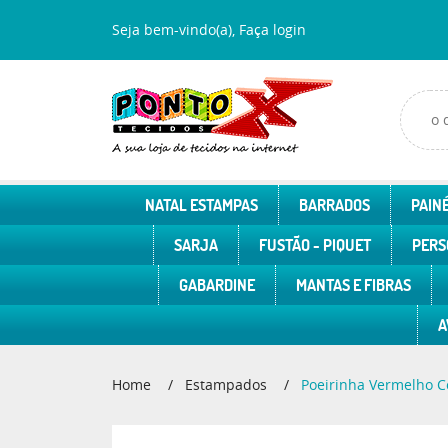
Seja bem-vindo(a),
Faça login
NATAL ESTAMPAS
BARRADOS
PAINÉ
SARJA
FUSTÃO - PIQUET
PERS
GABARDINE
MANTAS E FIBRAS
A
Home
Estampados
Poeirinha Vermelho C