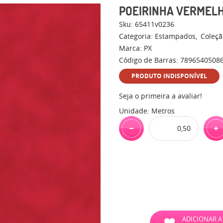
POEIRINHA VERMEL
Sku:
65411v0236
Categoria:
Estampados
Coleçã
Marca:
PX
Código de Barras:
7896540508
PRODUTO INDISPONÍVEL
Seja o primeira a avaliar!
Unidade: Metros
ADICIONAR A