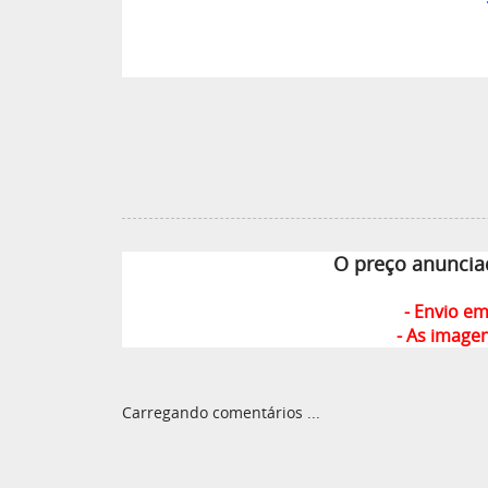
O preço anunci
- Envio e
- As image
Carregando comentários ...