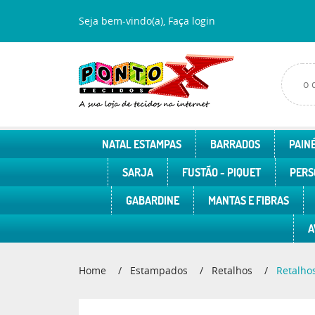
Seja bem-vindo(a),
Faça login
NATAL ESTAMPAS
BARRADOS
PAINÉ
SARJA
FUSTÃO - PIQUET
PERS
GABARDINE
MANTAS E FIBRAS
A
Home
Estampados
Retalhos
Retalhos