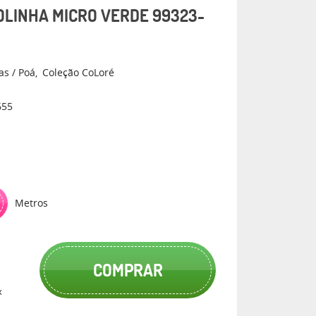
OLINHA MICRO VERDE 99323-
as / Poá
Coleção CoLoré
655
Metros
COMPRAR
x