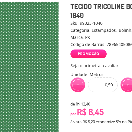
TECIDO TRICOLINE B
1040
Sku:
99323-1040
Categoria:
Estampados
Bolinh
Marca:
PX
Código de Barras:
7896540508
PROMOÇÃO
Seja o primeira a avaliar!
Unidade: Metros
de
R$ 12,40
R$ 8,45
por
à vista
R$ 8,20
economize
3%
no Pi