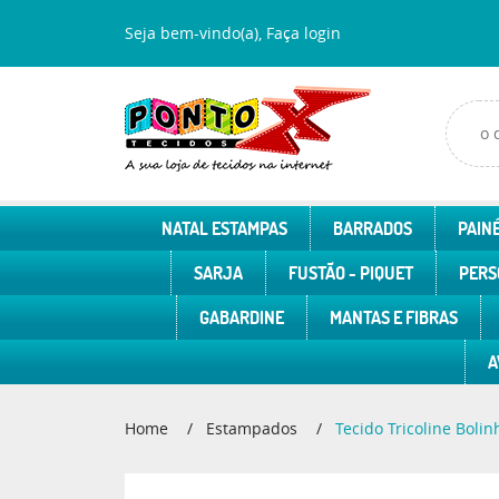
Seja bem-vindo(a),
Faça login
NATAL ESTAMPAS
BARRADOS
PAINÉ
SARJA
FUSTÃO - PIQUET
PERS
GABARDINE
MANTAS E FIBRAS
A
Home
Estampados
Tecido Tricoline Boli