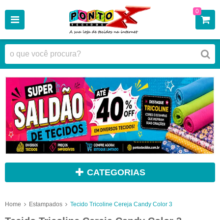
0
CATEGORIAS
Home
Estampados
Tecido Tricoline Cereja Candy Color 3