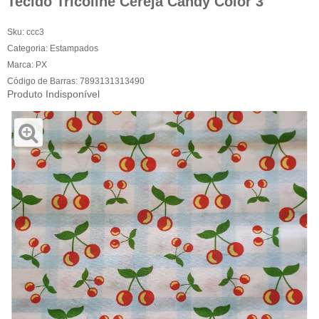
Tecido Tricoline Cereja Candy Color 3
Sku:
ccc3
Categoria:
Estampados
Marca:
PX
Código de Barras:
7893131313490
Produto Indisponível