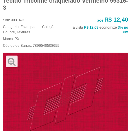
Tecido Tricoline craquelado Vermelho 99316-
3
R$ 12,40
por
Sku:
99316-3
Categoria:
Estampados
,
Coleção
à vista
R$ 12,03
economize
3%
no
CoLoré
,
Texturas
Pix
Marca:
PX
Código de Barras:
7896540508655