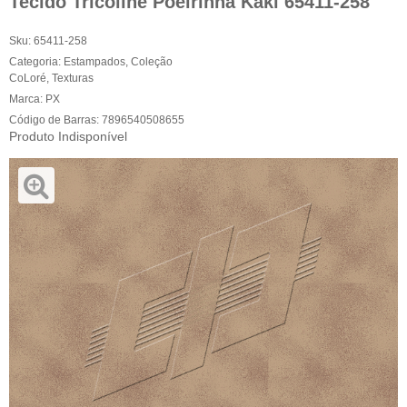
Tecido Tricoline Poeirinha Kaki 65411-258
Sku:
65411-258
Categoria:
Estampados
,
Coleção
CoLoré
,
Texturas
Marca:
PX
Código de Barras:
7896540508655
Produto Indisponível