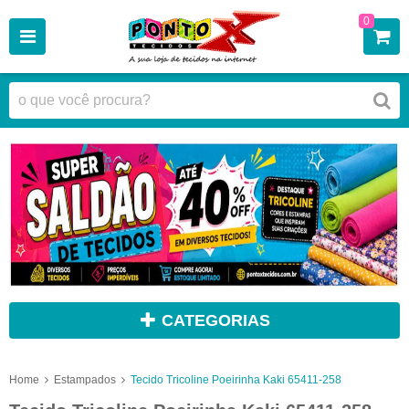
0
CATEGORIAS
Home
Estampados
Tecido Tricoline Poeirinha Kaki 65411-258