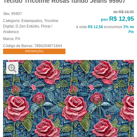
Tecido Tricoline Rosas fundo Jeans 95907
de
R$ 18,95
Sku:
95907
R$ 12,95
por
Categoria:
Estampados
,
Tricoline
Digital
,
D.Zen Estúdio
,
Floral /
à vista
R$ 12,56
economize
3%
no
Arabesco
Pix
Marca:
PX
Código de Barras:
7894204671844
PROMOÇÃO