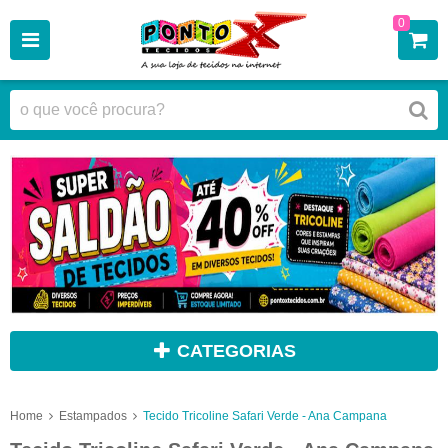
0
CATEGORIAS
Home
Estampados
Tecido Tricoline Safari Verde - Ana Campana