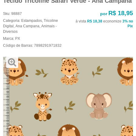
Tecido Tricoline Safari Verde - Ana Campana
R$ 18,95
por
Sku:
98887
Categoria:
Estampados
,
Tricoline
à vista
R$ 18,38
economize
3%
no
Digital
,
Ana Campana
,
Animais -
Pix
Diversos
Marca:
PX
Código de Barras:
7898291971832