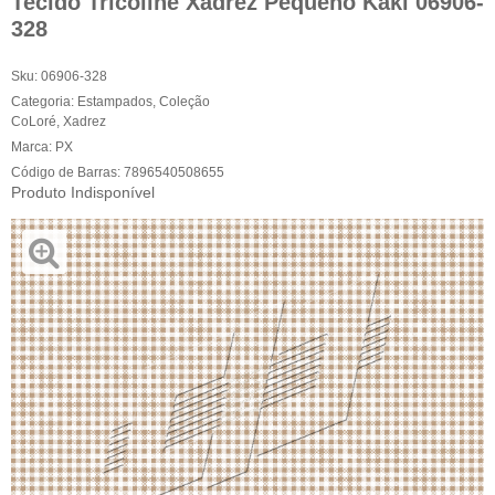
Tecido Tricoline Xadrez Pequeno Kaki 06906-
328
Sku:
06906-328
Categoria:
Estampados
,
Coleção
CoLoré
,
Xadrez
Marca:
PX
Código de Barras:
7896540508655
Produto Indisponível