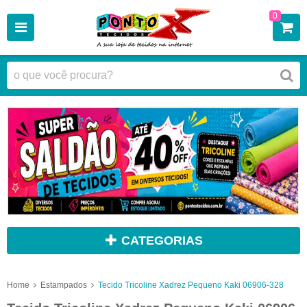
0
CATEGORIAS
Home
Estampados
Tecido Tricoline Xadrez Pequeno Kaki 06906-328