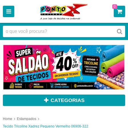
0
CATEGORIAS
Home
Estampados
Tecido Tricoline Xadrez Pequeno Vermelho 06906-322