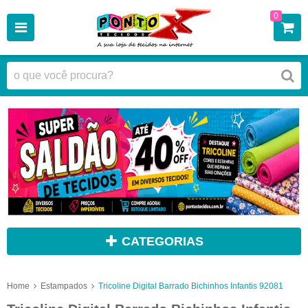
0
CATEGORIAS
Home
Estampados
Tricoline Digital Barrado Bichinhos Infantis 92081