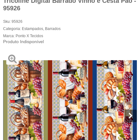
Tricoline Digital Barrado Vinho e Cesta Pão -
95926
Sku:
95926
Categoria:
Estampados
,
Barrados
Marca:
Ponto X Tecidos
Produto Indisponível