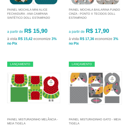
PAINEL MOCHILA MINI ALICE
PAINEL MOCHILA BAILARINA FUNDO
FECHADURA - ANA CAMPANA
CINZA - PONTO X TECIDOS DOLL
SINTÉTICO DOLL ESTAMPADO
ESTAMPADO
R$ 15,90
R$ 17,90
a partir de
a partir de
à vista
R$ 15,42
economize
3%
à vista
R$ 17,36
economize
3%
no Pix
no Pix
LANÇAMENTO
LANÇAMENTO
PAINEL MISTURADINHO MELÂNCIA -
PAINEL MISTURADINHO GATO - MEIA
MEIA TIGELA
TIGELA