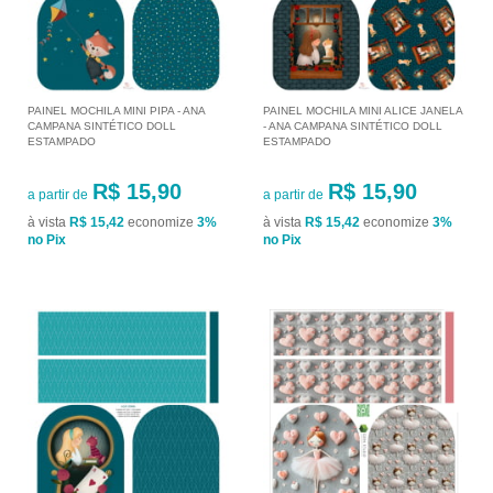
PAINEL MOCHILA MINI PIPA - ANA
PAINEL MOCHILA MINI ALICE JANELA
CAMPANA SINTÉTICO DOLL
- ANA CAMPANA SINTÉTICO DOLL
ESTAMPADO
ESTAMPADO
R$ 15,90
R$ 15,90
a partir de
a partir de
à vista
R$ 15,42
economize
3%
à vista
R$ 15,42
economize
3%
no Pix
no Pix