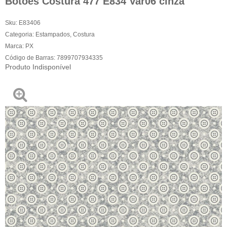
Botões Costura 477 E834 Var06 cinza
Sku:
E83406
Categoria:
Estampados
,
Costura
Marca:
PX
Código de Barras:
7899707934335
Produto Indisponível