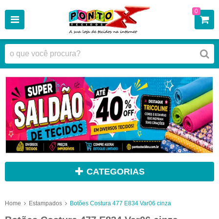
0
CATEGORIAS
Home
Estampados
Botões Costura 477 E834 Var06 cinza