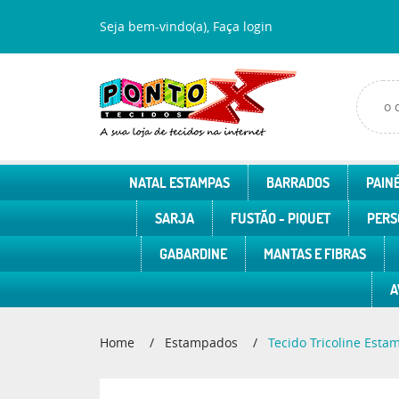
Seja bem-vindo(a),
Faça login
NATAL ESTAMPAS
BARRADOS
PAINÉ
SARJA
FUSTÃO - PIQUET
PERS
GABARDINE
MANTAS E FIBRAS
A
Home
Estampados
Tecido Tricoline Esta