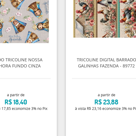
DO TRICOLINE NOSSA
TRICOLINE DIGITAL BARRAD
HORA FUNDO CINZA
GALINHAS FAZENDA - 89772
a partir de
a partir de
R$ 18,40
R$ 23,88
 17,85
economize
3%
no Pix
à vista
R$ 23,16
economize
3%
no P