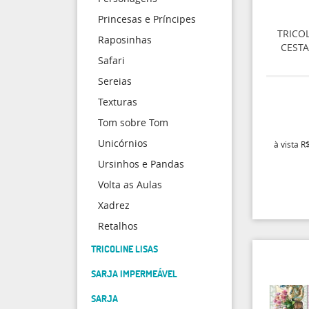
Princesas e Príncipes
TRICO
Raposinhas
CESTA
Safari
Sereias
Texturas
Tom sobre Tom
Unicórnios
à vista
R$
Ursinhos e Pandas
Volta as Aulas
Xadrez
Retalhos
TRICOLINE LISAS
SARJA IMPERMEÁVEL
SARJA