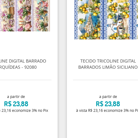
LINE DIGITAL BARRADO
TECIDO TRICOLINE DIGITAL
RQUÍDEAS - 92080
BARRADOS LIMÃO SICILIANO
a partir de
a partir de
R$ 23,88
R$ 23,88
 23,16
economize
3%
no Pix
à vista
R$ 23,16
economize
3%
no P