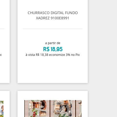
CHURRASCO DIGITAL FUNDO
XADREZ 9100E8991
a partir de
R$ 18,95
ix
à vista
R$ 18,38
economize
3%
no Pix