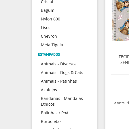
Cristal
Bagum
Nylon 600
Lisos
Chevron
Meia Tigela
ESTAMPADOS
TECI
SEN
Animais - Diversos
Animais - Dogs & Cats
Animais - Patinhas
Azulejos
Bandanas - Mandalas -
à vista
R$
Étnicos
Bolinhas / Poá
Borboletas