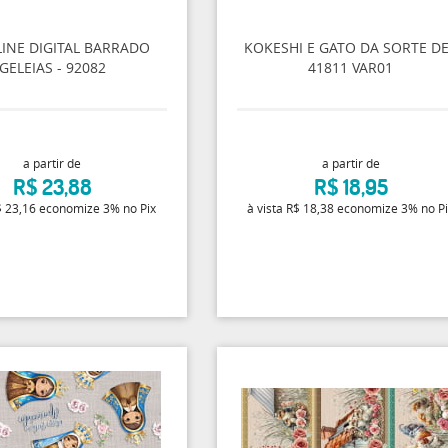
LINE DIGITAL BARRADO
KOKESHI E GATO DA SORTE D
GELEIAS - 92082
41811 VAR01
a partir de
a partir de
R$ 23,88
R$ 18,95
 23,16
economize
3%
no Pix
à vista
R$ 18,38
economize
3%
no P