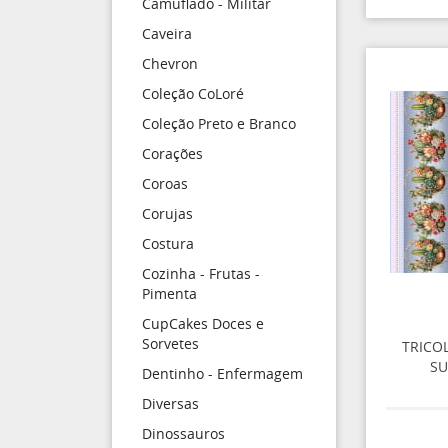
Camuflado - Militar
Caveira
Chevron
Coleção CoLoré
Coleção Preto e Branco
Corações
Coroas
Corujas
Costura
Cozinha - Frutas -
Pimenta
CupCakes Doces e
Sorvetes
TRICO
SU
Dentinho - Enfermagem
Diversas
Dinossauros