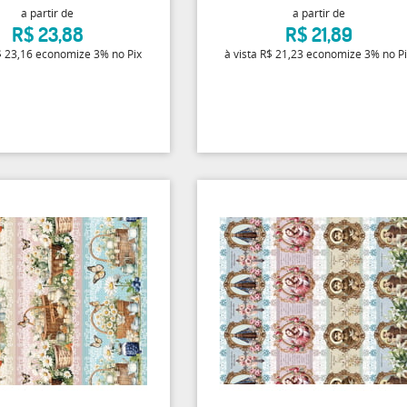
a partir de
a partir de
R$ 23,88
R$ 21,89
 23,16
economize
3%
no Pix
à vista
R$ 21,23
economize
3%
no P