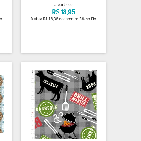
a partir de
R$ 18,95
ix
à vista
R$ 18,38
economize
3%
no Pix